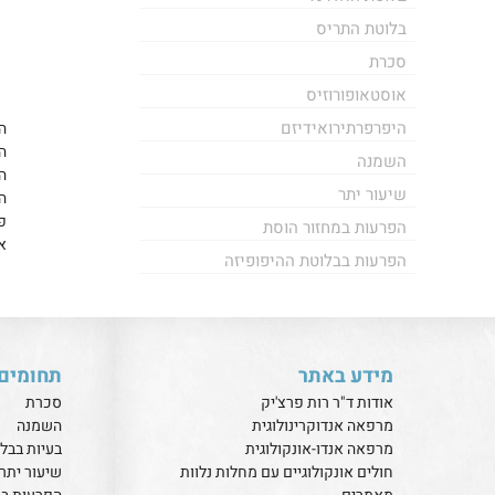
בלוטת התריס
סכרת
אוסטאופורוזיס
היפרפרתירואידיזם
ה
השמנה
ה
שיעור יתר
ה
הפרעות במחזור הוסת
א
הפרעות בבלוטת ההיפופיזה
מידע באתר
תחומים 
אודות ד"ר רות פרצ'יק
סכרת
מרפאה אנדוקרינולוגית
השמנה
מרפאה אנדו-אונקולוגית
בעיות בבל
חולים אונקולוגיים עם מחלות נלוות
שיעור יתר