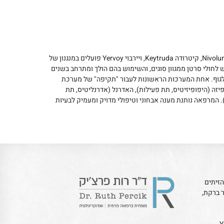
הטיפולים החדשניים לסרטן מקבוצת "Check Point Inhibitors" כגון ניבולומב Nivolumab, קיטרודה Keytruda, ויירבוי Yervoy פועלים במנגנון של
לחולי סרטן ממגוון סוגים, והשימוש בהם הולך ומתרחב בשנים
לגוף. אחת המערכות הראשונות לעבור "תקיפה" של מערכת
זה (היפופיזיטיס, תת פעילות), האדרנל (אדרנליטיס, תת
ו/או תת פעילות). המרפאה נותנת מענה אבחוני וטיפולי מדויק ומעמיק לבעיות
זיתים
ר ברקת,