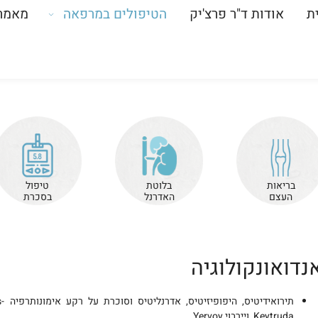
ת
אודות ד"ר פרצ'יק
הטיפולים במרפאה
מאמר
בריאות
בלוטת
טיפול
העצם
האדרנל
בסכרת
נדואונקולוגיה
Keytruda, ויירבוי Yervoy