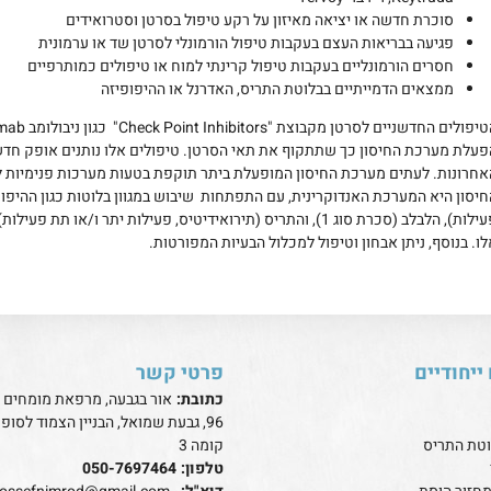
סוכרת חדשה או יציאה מאיזון על רקע טיפול בסרטן וסטרואידים
פגיעה בבריאות העצם בעקבות טיפול הורמונלי לסרטן שד או ערמונית
חסרים הורמונליים בעקבות טיפול קרינתי למוח או טיפולים כמותרפיים
ממצאים הדמייתיים בבלוטת התריס, האדרנל או ההיפופיזה
פעלת מערכת החיסון כך שתתקוף את תאי הסרטן. טיפולים אלו נותנים אופק חדש 
אחרונות. לעתים מערכת החיסון המופעלת ביתר תוקפת בטעות מערכות פנימיות 
חיסון היא המערכת האנדוקרינית, עם התפתחות שיבוש במגוון בלוטות כגון ההיפופי
פעילות), הלבלב (סכרת סוג 1), והתריס (תירואידיטיס, פעילות יתר 
לו. בנוסף, ניתן אבחון וטיפול למכלול הבעיות המפורטות.
ייחודיים
פרטי קשר
כתובת:
אור בגבעה, מרפאת מומחים ה
96, גבעת שמואל, הבניין הצמוד לסופ
וטת התריס
קומה 3
טלפון:
050-7697464